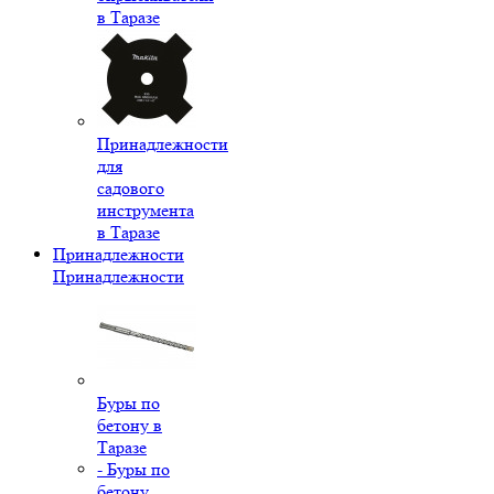
в Таразе
Принадлежности
для
садового
инструмента
в Таразе
Принадлежности
Принадлежности
Буры по
бетону в
Таразе
- Буры по
бетону