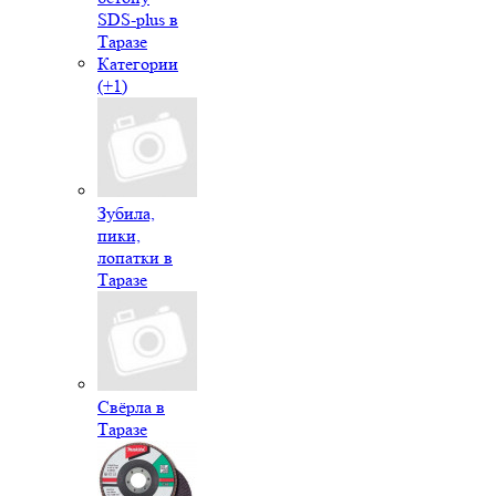
SDS-plus в
Таразе
Категории
(+1)
Зубила,
пики,
лопатки в
Таразе
Свёрла в
Таразе