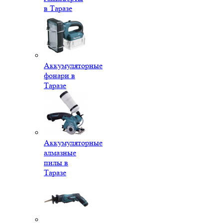
в Таразе
Аккумуляторные
фонари в
Таразе
Аккумуляторные
алмазные
пилы в
Таразе