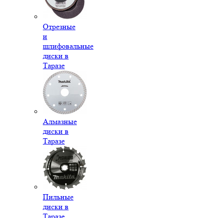
Отрезные
и
шлифовальные
диски в
Таразе
Алмазные
диски в
Таразе
Пильные
диски в
Таразе