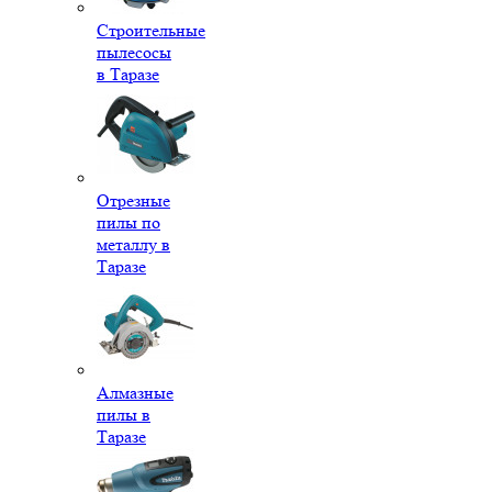
Строительные
пылесосы
в Таразе
Отрезные
пилы по
металлу в
Таразе
Алмазные
пилы в
Таразе