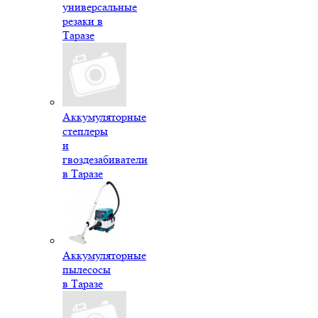
универсальные
резаки в
Таразе
Аккумуляторные
степлеры
и
гвоздезабиватели
в Таразе
Аккумуляторные
пылесосы
в Таразе