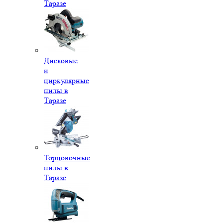
Таразе
Дисковые
и
циркулярные
пилы в
Таразе
Торцовочные
пилы в
Таразе